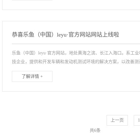
恭喜乐鱼（中国）leyu·官方网站网站上线啦
乐鱼（中国）leyu·官方网站，地处黄海之滨、长江入海口。系工
技企业，提供和开发车辆和发动机测试环境的解决方案，以改善测试
了解详情 +
上一页
共6条