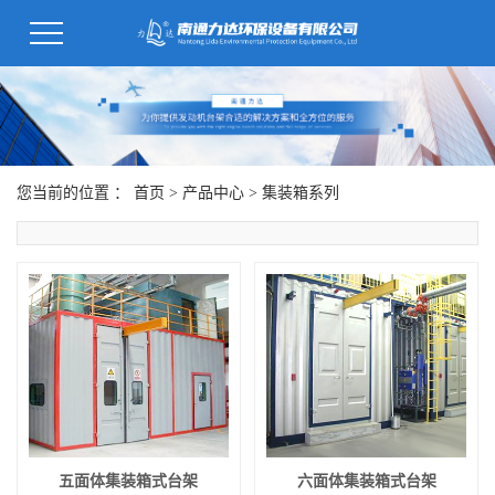
您当前的位置 ：
首页
>
产品中心
>
集装箱系列
五面体集装箱式台架
六面体集装箱式台架