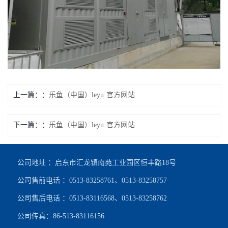
上一篇：
乐鱼（中国）leyu·官方网站
下一篇：
乐鱼（中国）leyu·官方网站
公司地址 ：启东市汇龙镇南苑工业园区恒丰路18号
公司售前电话 ：0513-83258761、0513-83258757
公司售后电话 ：0513-83116568、0513-83258762
公司传真：86-513-83116156