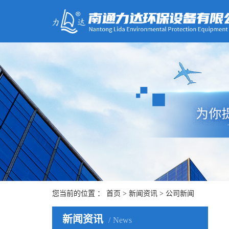
您当前的位置 ：
首页
>
新闻资讯
>
公司新闻
新闻资讯
News