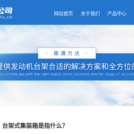
网站首页
关于我们
产品中心
台架式集装箱是指什么？