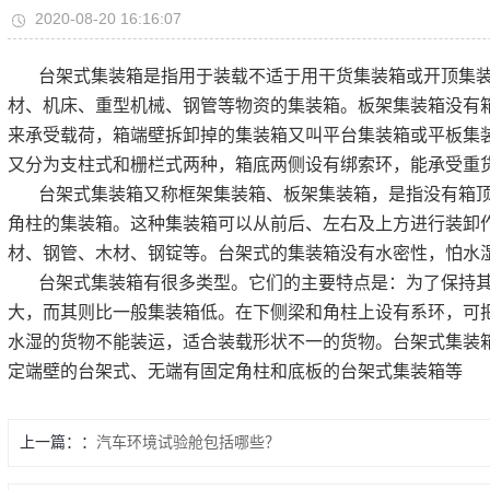
2020-08-20 16:16:07
台架式集装箱是指用于装载不适于用干货集装箱或开顶集
材、机床、重型机械、钢管等物资的集装箱。板架集装箱没有
来承受载荷，箱端壁拆卸掉的集装箱又叫平台集装箱或平板集
又分为支柱式和栅栏式两种，箱底两侧设有绑索环，能承受重
台架式集装箱又称框架集装箱、板架集装箱，是指没有箱
角柱的集装箱。这种集装箱可以从前后、左右及上方进行装卸
材、钢管、木材、钢锭等。台架式的集装箱没有水密性，怕水
台架式集装箱有很多类型。它们的主要特点是：为了保持
大，而其则比一般集装箱低。在下侧梁和角柱上设有系环，可
水湿的货物不能装运，适合装载形状不一的货物。台架式集装
定端壁的台架式、无端有固定角柱和底板的台架式集装箱等
上一篇：
汽车环境试验舱包括哪些？