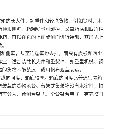
装箱的长大件、超重件和轻泡货物，例如钢材、木
箱顶和侧壁，箱端壁也可卸掉，又靠箱底和四角柱
装箱，可以在它的上面或侧面进行装卸，其形式上
货。
顶和侧壁，甚至连端壁也去掉，而只有底板和四个
作业，适合装载长大件和重货件，如重型机械、钢
湿的货物不能装运，或用帆布遮盖装运。
其纵向强度，箱底较厚。箱底的强度比普通集装箱
把装载的货物系紧。台架式集装箱没有水密性，怕
箱可分为：敞侧台架式、全骨架台架式、有完整固