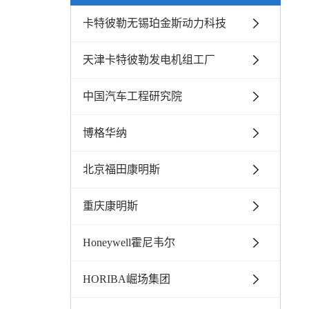
卡特彼勒无锡珀金斯动力科技
天津卡特彼勒发电机组工厂
中国汽车工程研究院
博格华纳
北京福田康明斯
重庆康明斯
Honeywell霍尼韦尔
HORIBA崛场集团