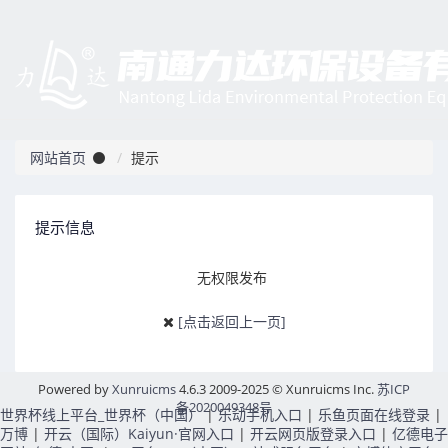
网站首页
提示
提示信息
无权限发布
[点击返回上一页]
Powered by
Xunruicms
4.6.3 2009-2025 © Xunruicms Inc.
苏ICP
备2020049348号
世界杯线上平台_世界杯（中国）
|
乐动手机入口
|
乐鱼页面在线登录
|
万博
|
开云（国际）Kaiyun·官网入口
|
开云网页版登录入口
|
亿德电子